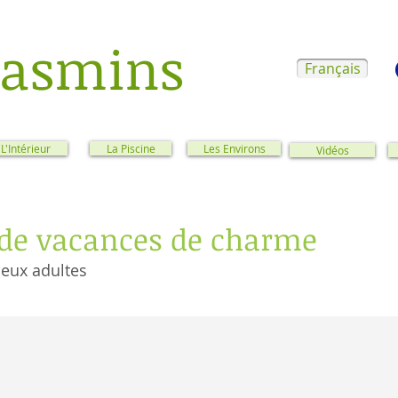
Jasmins
Français
L'Intérieur
La Piscine
Les Environs
Vidéos
 de vacances de charme
eux adultes