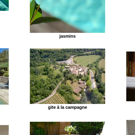
jasmins
gite à la campagne