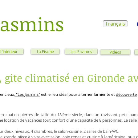
Jasmins
Français
L'Intérieur
La Piscine
Les Environs
Vidéos
 gite climatisé en Gironde av
lencieux,
"Les Jasmins"
est le lieu idéal pour alterner farniente et
découverte
n chai en pierres de taille du 18ième siècle, dans un ravissant petit ham
e location de vacances tout confort d'une capacité de 8 personnes. La salle p
 sur deux niveaux, 4 chambres, le salon-cuisine, 2 salles de bain-WC.
e grande pièce à vivre avec salon, coin repas et cuisine à l'américaine, puis