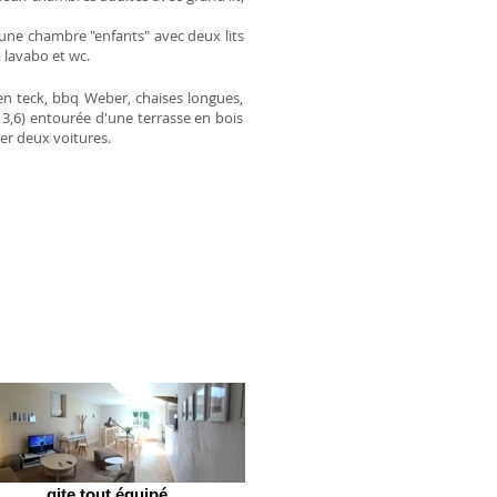
 une chambre "enfants" avec deux lits
, lavabo et wc.
 en teck, bbq Weber, chaises longues,
x 3,6) entourée d'une terrasse en bois
rer deux voitures.
gite tout équipé